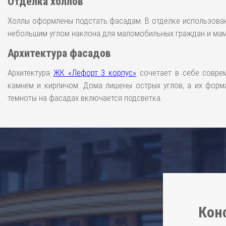
Отделка холлов
Холлы оформлены подстать фасадам. В отделке использован
небольшим углом наклона для маломобильных граждан и мам 
Архитектура фасадов
Архитектура
ЖК «Лефорт 3 корпус»
сочетает в себе совре
камнем и кирпичом. Дома лишены острых углов, а их форм
темноты на фасадах включается подсветка.
Кон