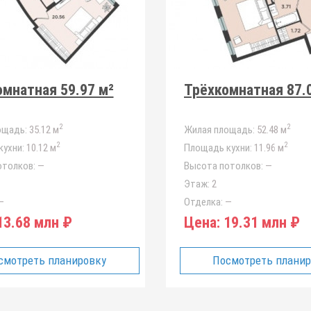
мнатная 59.97 м²
Трёхкомнатная 87.
2
2
ощадь:
35.12 м
Жилая площадь:
52.48 м
2
2
ухни:
10.12 м
Площадь кухни:
11.96 м
отолков:
—
Высота потолков:
—
Этаж:
2
—
Отделка:
—
3.68 млн ₽
Цена:
19.31 млн ₽
смотреть планировку
Посмотреть плани