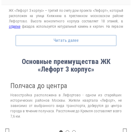
ЖК «Лефорт 3 корпус» — третий по счету дом проекта «Лефорт», который
расположен на улица Княжнина в престижном московском районе
Лефортово. Высота монолитного корпуса составляет 18 этажей, в
отделке
фасадов используется натуральный камень и кирпич. На первом
нежилом уровне разместятся магазины, рестораны, сервисные центры и
консьерж-служба, а в цоколе построят паркинг и кладовые помещения.
Читать далее
Строительство дома завершат в конце 2020 года.
Новостройка разместилась
в тихой локации
в окружении парков и в
километре от набережной р.Яуза. Район укомплектован всей необходимой
Основные преимущества ЖК
инфраструктурой: больницами, школами, детскими садами и
«Лефорт 3 корпус»
продуктовыми магазинами. Дорога до центра города на машине займет не
более получаса, а на общественном транспорте — 40 минут. Любители пеших
прогулок по городу всего за час преодолеют расстояние от дома до
Полчаса до центра
Т
центра.
Новостройка расположена в Лефортово - одном из старейших
Бл
На продажу поступили одно-, двух-, трех- и четырехкомнатные квартиры
исторических районов Москвы. Жители квартала «Лефорт», не
уд
без отделки. Минимальная площадь — 37 м², а самый просторный лот
зависимо от выбранного вида транспорта, доберутся до центра
вс
составит 123,7 м². Приобрести жилье можно любым удобным вам
города в течение получаса. Расстояние до Кремля составляет всего
ва
способом,
цены и планировки
представлены на нашем сайте в
7,6 км.
м
соответствующем разделе.
ра