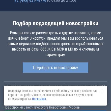
+7 (495) 021-41-76
(с 09:00 до 21:00)
Подбор подходящей новостройки
Если вы хотите рассмотреть и другие варианты, кроме
ЖК «Лефорт 3 корпус», предлагаем вам воспользоваться
нашим сервисом подбора новостроек, который позволяет
выбрать из базы 665 ЖК в МСК и МО по 4 ключевым
параметрам
Подобрать новостройку
ЖК «Лефорт 3 корпус»
Россия
Москва
ул. Княжнина вл24с2,3,4,8
lefort-
3korpus.novopoisk.msk.ru
Купить квартиру в новом жилом комплексе
Используя сайт, вы соглашаетесь на обработку данных в Cookies для
«Лефорт 3 корпус» от «ТПУ Лефортово» в Лефортово. Квартиры
корректной работы сайта, вашей персонализации и других целей,
различных планировок от 9.5 млн рублей!
предусмотренных
Политикой
Новостройки Санкт-Петербурга
Новостройки Москвы